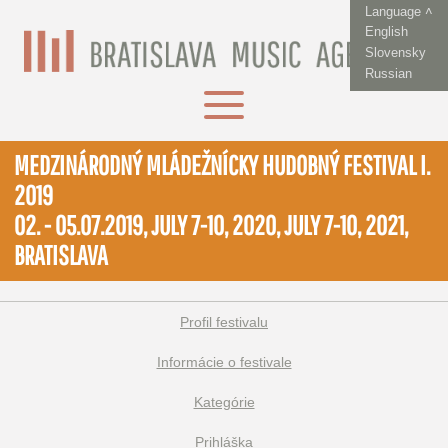
Language ˄
English
Slovensky
Russian
MEDZINÁRODNÝ MLÁDEŽNÍCKY HUDOBNÝ FESTIVAL I.
2019
02. - 05.07.2019, JULY 7-10, 2020, JULY 7-10, 2021,
BRATISLAVA
Profil festivalu
Informácie o festivale
Kategórie
Prihláška