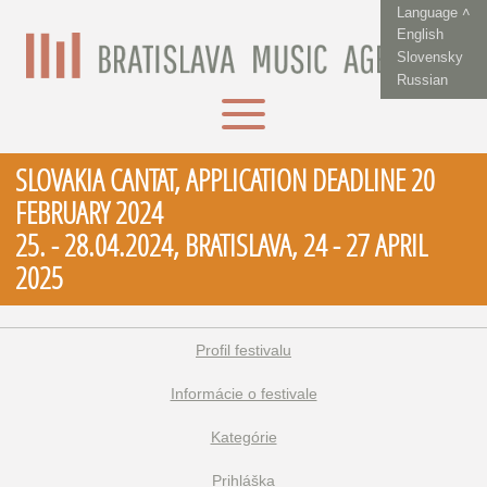
Language ˄
English
Slovensky
Russian
SLOVAKIA CANTAT, APPLICATION DEADLINE 20
FEBRUARY 2024
25. - 28.04.2024, BRATISLAVA, 24 - 27 APRIL
2025
Profil festivalu
Informácie o festivale
Kategórie
Prihláška