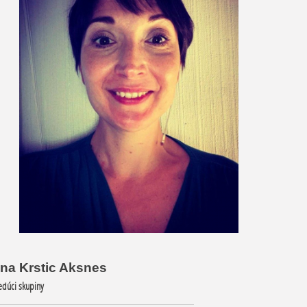
lana Krstic Aksnes
 Vedúci skupiny