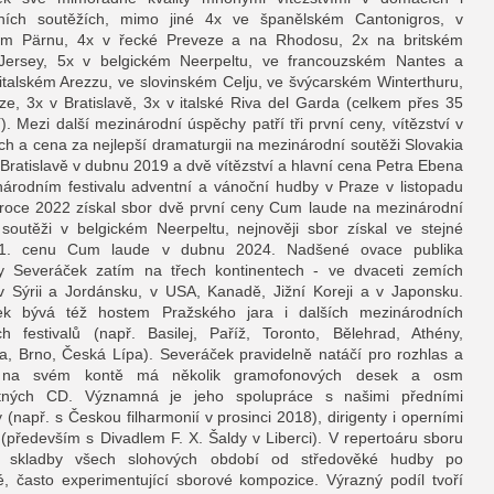
čních soutěžích, mimo jiné 4x ve španělském Cantonigros, v
ém Pärnu, 4x v řecké Preveze a na Rhodosu, 2x na britském
 Jersey, 5x v belgickém Neerpeltu, ve francouzském Nantes a
 italském Arezzu, ve slovinském Celju, ve švýcarském Winterthuru,
ze, 3x v Bratislavě, 3x v italské Riva del Garda (celkem přes 35
). Mezi další mezinárodní úspěchy patří tři první ceny, vítězství v
ích a cena za nejlepší dramaturgii na mezinárodní soutěži Slovakia
 Bratislavě v dubnu 2019 a dvě vítězství a hlavní cena Petra Ebena
árodním festivalu adventní a vánoční hudby v Praze v listopadu
roce 2022 získal sbor dvě první ceny Cum laude na mezinárodní
soutěži v belgickém Neerpeltu, nejnověji sbor získal ve stejné
 1. cenu Cum laude v dubnu 2024. Nadšené ovace publika
y Severáček zatím na třech kontinentech - ve dvaceti zemích
v Sýrii a Jordánsku, v USA, Kanadě, Jižní Koreji a v Japonsku.
ek bývá též hostem Pražského jara i dalších mezinárodních
h festivalů (např. Basilej, Paříž, Toronto, Bělehrad, Athény,
a, Brno, Česká Lípa). Severáček pravidelně natáčí pro rozhlas a
i, na svém kontě má několik gramofonových desek a osm
tných CD. Významná je jeho spolupráce s našimi předními
 (např. s Českou filharmonií v prosinci 2018), dirigenty i operními
(především s Divadlem F. X. Šaldy v Liberci). V repertoáru sboru
 skladby všech slohových období od středověké hudby po
, často experimentující sborové kompozice. Výrazný podíl tvoří