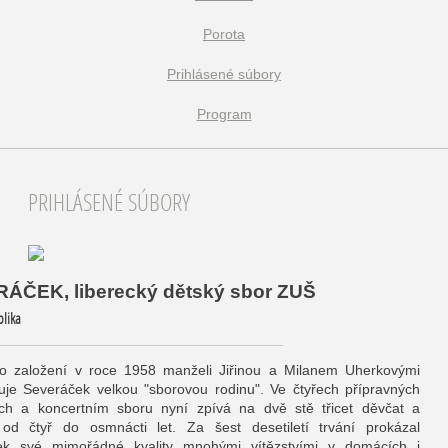
Porota
Prihlásené súbory
Program
PRIHLÁSENÉ SÚBORY
RÁČEK, liberecký dětský sbor ZUŠ
blika
o založení v roce 1958 manželi Jiřinou a Milanem Uherkovými
uje Severáček velkou "sborovou rodinu". Ve čtyřech přípravných
ch a koncertním sboru nyní zpívá na dvě stě třicet děvčat a
od čtyř do osmnácti let. Za šest desetiletí trvání prokázal
ek své mimořádné kvality mnohými vítězstvími v domácích i