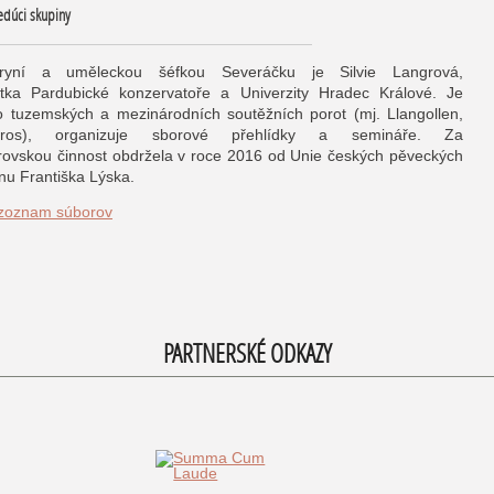
 Vedúci skupiny
tryní a uměleckou šéfkou Severáčku je Silvie Langrová,
tka Pardubické konzervatoře a Univerzity Hradec Králové. Je
 tuzemských a mezinárodních soutěžních porot (mj. Llangollen,
igros), organizuje sborové přehlídky a semináře. Za
rovskou činnost obdržela v roce 2016 od Unie českých pěveckých
nu Františka Lýska.
 zoznam súborov
PARTNERSKÉ ODKAZY