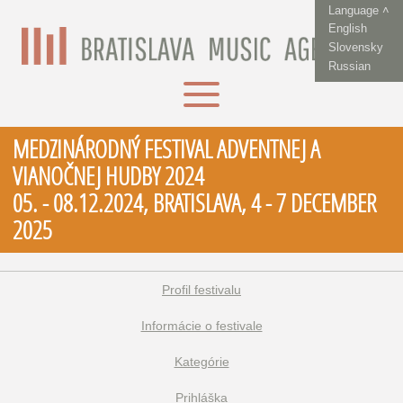
Language ˄
English
Slovensky
Russian
MEDZINÁRODNÝ FESTIVAL ADVENTNEJ A
VIANOČNEJ HUDBY 2024
05. - 08.12.2024, BRATISLAVA, 4 - 7 DECEMBER
2025
Profil festivalu
Informácie o festivale
Kategórie
Prihláška