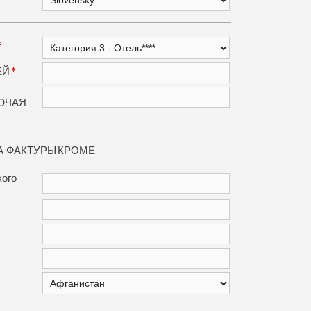
*
*
ЕЙ
ЮЧАЯ
А-ФАКТУРЫ КРОМЕ
кого