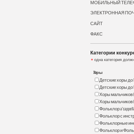
МОБИЛЬНЫЙ ТЕЛЕ
ЭЛЕКТРОННАЯ ПО
САЙТ
ФАКС
Категории конкур
*
одна категория долж
Xoры
Детские хоры до 1
Детские хоры до 1
Хоры мальчиков (
Хоры мальчиков (
Фольклор a'cappell
Фольклор с инст
Фольклорные ин
Фольклор и Фоль