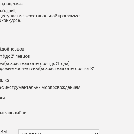
, поп, джаз
'cappella
ие участие в фестивальной программе,
 конкурсе.
ы
4 до 8 певцов
 9 до 24 певцов
(возрастная категория до 21 года)
овые коллективы (возрастная категория от 22
зыка
а с инструментальным сопровождением
бли
ые ансамбли
 ВЫ