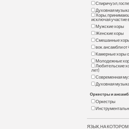
Спиричуэл, госпел
Духовная музыка a
Хоры, принимающ
исключая участие в
Мужские хоры
Женские хоры
Смешанные хор
вок. ансамбли от 
Камерные хоры от
Молодежные хоры 
Любительские хор
лет)
Современная му
Духовная музык
Оркестры и ансам
Оркестры
Инструментальн
ЯЗЫК, НА КОТОРОМ