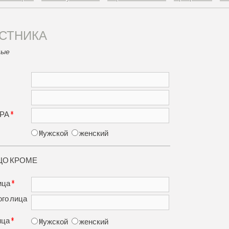
АСТНИКА
ные
*
РА
Mужской
женский
ЦО КРОМЕ
*
ица
ого лица
*
ица
Mужской
женский