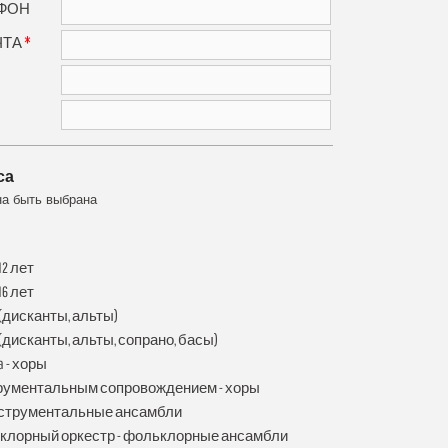
ФОН
*
ЧТА
са
на быть выбрана
2 лет
6 лет
дисканты, альты)
дисканты, альты, сопрано, басы)
a - хоры
рументальным сопровождением - хоры
струментальные ансамбли
клорный оркестр - фольклорные ансамбли