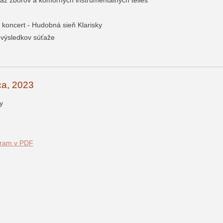
ťaž zborov a komorných inštrumentálnych telies
ý koncert - Hudobná sieň Klarisky
 výsledkov súťaže
ca, 2023
y
gram v PDF