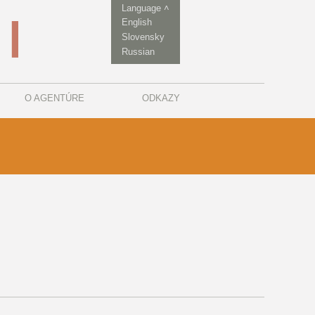
Language ˄
English
Slovensky
Russian
O AGENTÚRE
ODKAZY