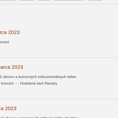
arca 2023
oncert
marca 2023
až zborov a komorných inštrumentálnych telies
ý koncert - - Hudobná sieň Klarisky
rca 2023