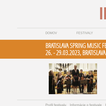
DOMOV
FESTIVALY
BRATISLAVA SPRING MUSIC FE
26. - 29.03.2023, BRATISLAVA
Profil festivalu
Informácie o festivale