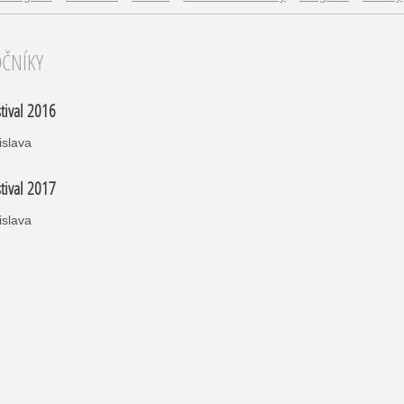
OČNÍKY
stival 2016
islava
stival 2017
islava