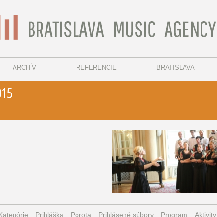
ARCHÍV
REFERENCIE
BRATISLAVA
015
Kategórie
Prihláška
Porota
Prihlásené súbory
Program
Aktivity