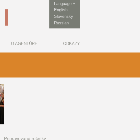
Language ˄
English
Slovensky
Russian
O AGENTÚRE
ODKAZY
Pripravované ročníky