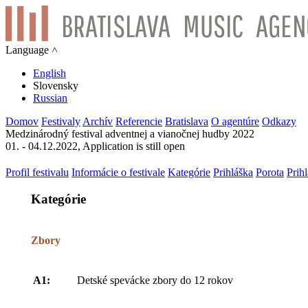
Language ˄
English
Slovensky
Russian
Domov
Festivaly
Archív
Referencie
Bratislava
O agentúre
Odkazy
Medzinárodný festival adventnej a vianočnej hudby 2022
01. - 04.12.2022, Application is still open
Profil festivalu
Informácie o festivale
Kategórie
Prihláška
Porota
Prih
Kategórie
Zbory
A1:
Detské spevácke zbory do 12 rokov