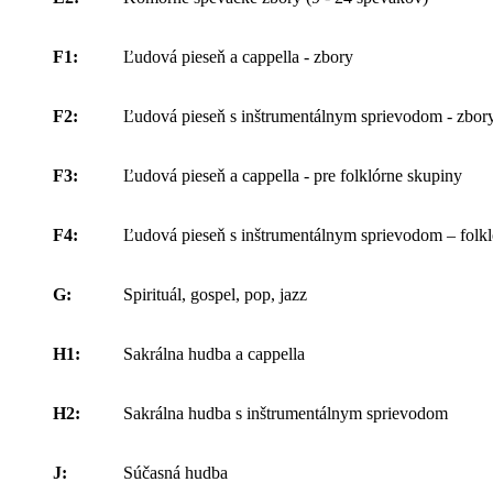
F1:
Ľudová pieseň a cappella - zbory
F2:
Ľudová pieseň s inštrumentálnym sprievodom - zbor
F3:
Ľudová pieseň a cappella - pre folklórne skupiny
F4:
Ľudová pieseň s inštrumentálnym sprievodom – folk
G:
Spirituál, gospel, pop, jazz
H1:
Sakrálna hudba a cappella
H2:
Sakrálna hudba s inštrumentálnym sprievodom
J:
Súčasná hudba