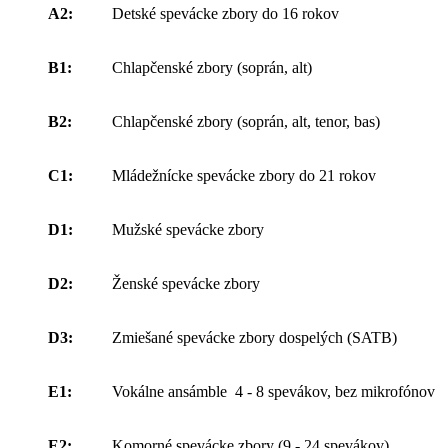
A2:
Detské spevácke zbory do 16 rokov
B1:
Chlapčenské zbory (soprán, alt)
B2:
Chlapčenské zbory (soprán, alt, tenor, bas)
C1:
Mládežnícke spevácke zbory do 21 rokov
D1:
Mužské spevácke zbory
D2:
Ženské spevácke zbory
D3:
Zmiešané spevácke zbory dospelých (SATB)
E1:
Vokálne ansámble 4 - 8 spevákov, bez mikrofónov
E2:
Komorné spevácke zbory (9 - 24 spevákov)